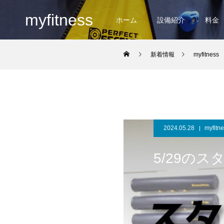
myfitness
ホーム
設備紹介
料金
新着情報
myfitness
2024.05.28
myfitn
5/29の