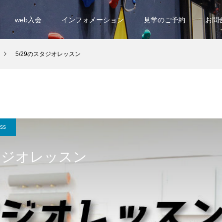
web入会
インフォメーション
見学のご予約
お問
5/29のスタジオレッスン
ess
スタジオレッスン