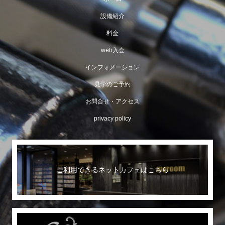
設備紹介
料金
web入会
インフォメーション
見学のご予約
お問合せ・アクセス
privacy policy
ご利用できるネットカフェはこちら