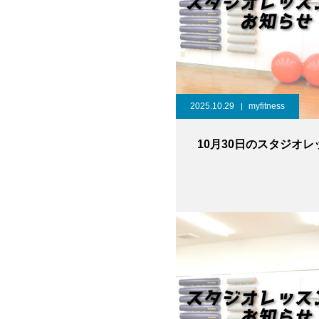
2025.10.29
myfitness
10月30日のスタジオレ