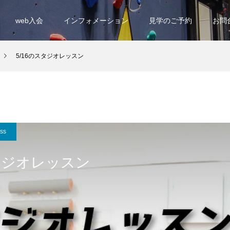
web入会
インフォメーション
見学のご予約
お問
5/16のスタジオレッスン
ess
スタジオレッスン