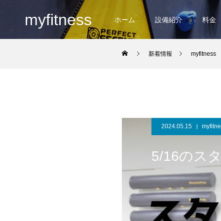
myfitness
ホーム
設備紹介
料金
新着情報
myfitness
2024.05.15
myfitn
5/16の