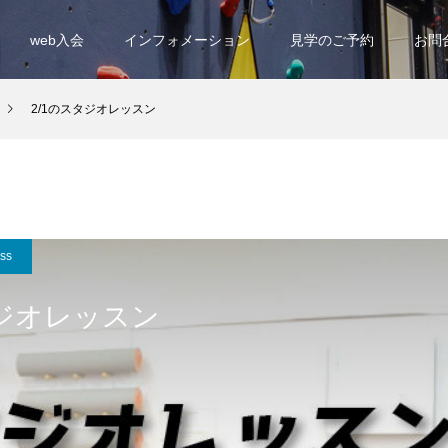
web入会
インフォメーション
見学のご予約
お問
2/1のスタジオレッスン
ess
タジオレッスン