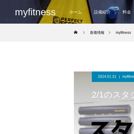
myfitness
ホーム
設備紹介
料金
新着情報
myfitness
2024.01.31
myfitn
2/1のス