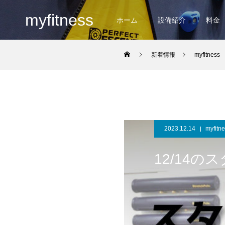
myfitness
ホーム
設備紹介
料金
新着情報
myfitness
2023.12.14
myfitn
12/14