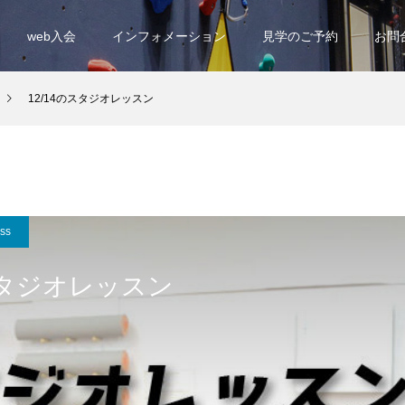
web入会
インフォメーション
見学のご予約
お問
12/14のスタジオレッスン
ess
のスタジオレッスン