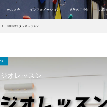
web入会
インフォメーション
見学のご予約
お問
5/15のスタジオレッスン
ess
スタジオレッスン