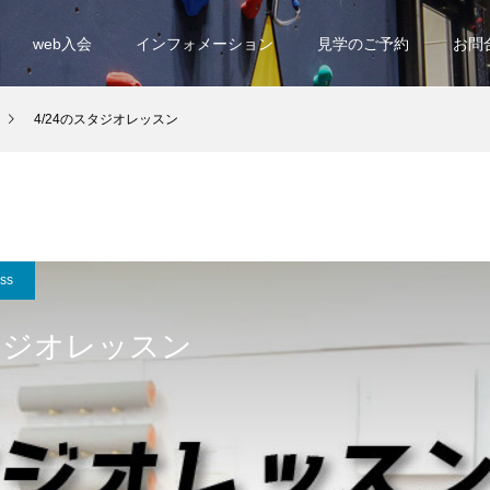
web入会
インフォメーション
見学のご予約
お問
4/24のスタジオレッスン
ess
スタジオレッスン