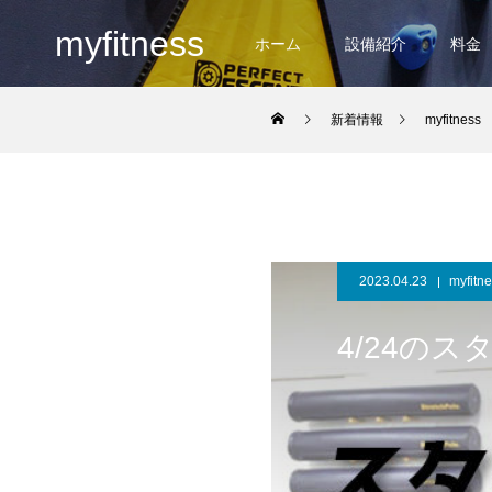
myfitness
ホーム
設備紹介
料金
新着情報
myfitness
2023.04.23
myfitn
4/24の