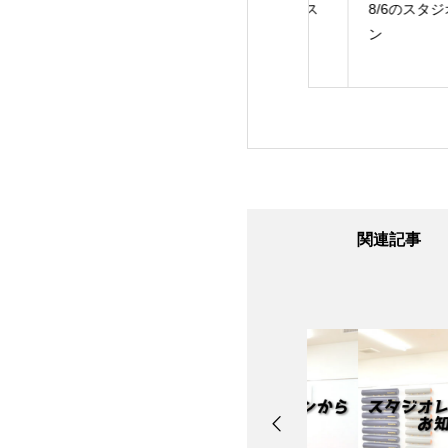
24日のスタジオレ
8/7のスタジオレッス
8/6のスタジオレッ
ン
ン
ン
関連記事