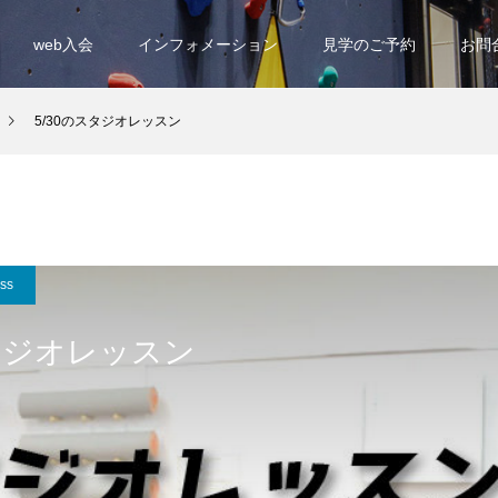
web入会
インフォメーション
見学のご予約
お問
5/30のスタジオレッスン
ess
スタジオレッスン